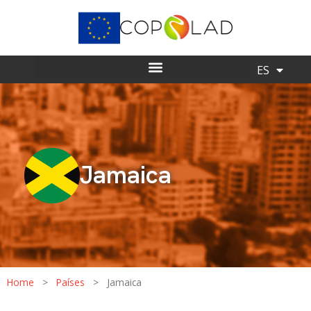
EN
ES
Jamaica
Home
>
Países
>
Jamaica