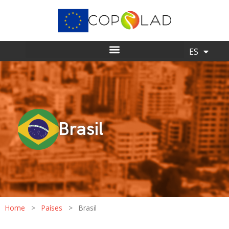
EN
ES
Brasil
Home
>
Países
>
Brasil