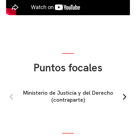
Puntos focales
Ministerio de Justicia y del Derecho
C
(contraparte)
Ex
l