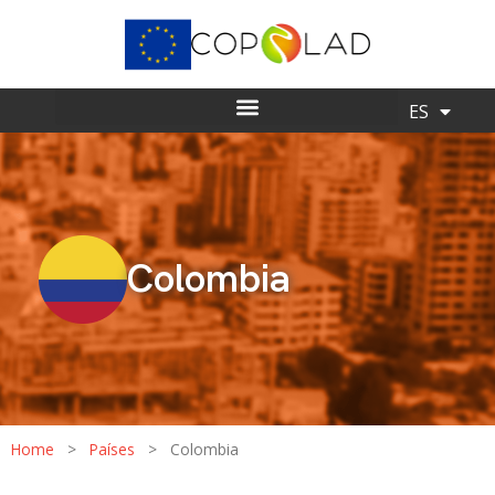
EN
ES
Colombia
Home
>
Países
>
Colombia